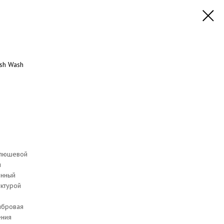
sh Wash
плюшевой
и
инный
уктурой
ибровая
ения