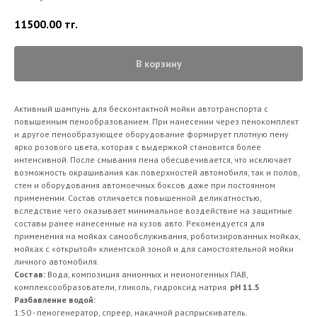
11500.00
тг.
В корзину
Активный шампунь для бесконтактной мойки автотранспорта с
повышенным пенообразованием. При нанесении через пенокомплект
и другое пенообразующее оборудование формирует плотную пену
ярко розового цвета, которая с выдержкой становится более
интенсивной. После смывания пена обесцвечивается, что исключает
возможность окрашивания как поверхностей автомобиля, так и полов,
стен и оборудования автомоечных боксов даже при постоянном
применении. Состав отличается повышенной деликатностью,
вследствие чего оказывает минимальное воздействие на защитные
составы ранее нанесенные на кузов авто. Рекомендуется для
применения на мойках самообслуживания, роботизированных мойках,
мойках с «открытой» клиентской зоной и для самостоятельной мойки
личного автомобиля.
Состав:
Вода, композиция анионных и неионогенных ПАВ,
комплексообразователи, гликоль, гидроксид натрия.
pH 11.5
Разбавление водой:
1:50 - пеногенератор, спреер, накачной распрыскиватель.