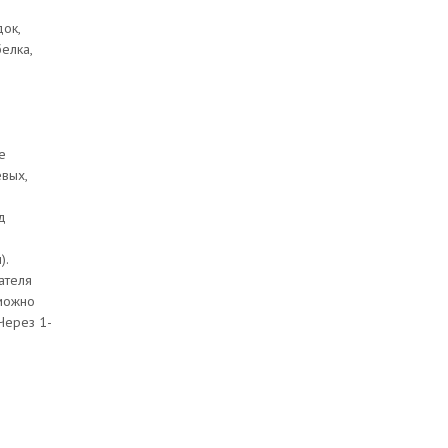
док,
елка,
е
вых,
д
).
ателя
 можно
Через 1-